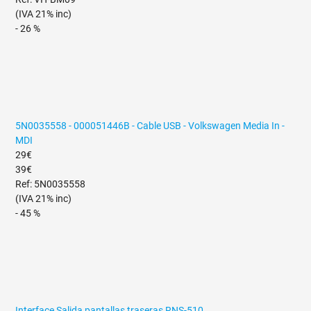
(IVA 21% inc)
- 26 %
5N0035558 - 000051446B - Cable USB - Volkswagen Media In -
MDI
29€
39€
Ref: 5N0035558
(IVA 21% inc)
- 45 %
Interface Salida pantallas traseras RNS-510