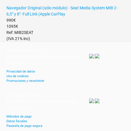
Navegador Original (sólo módulo) - Seat Media System MIB 2 -
6,5" y 8"- Full Link (Apple CarPlay
990€
1095€
Ref: MIB2SEAT
(IVA 21% inc)
TÉRMINOS DE USO
Datos personales totalmente protegidos y
encriptados
Privacidad de datos
Uso de cookies
Promociones y newsletter
MÉTODOS DE PAGO
SEGURIDAD EN EL PROCESO DE PAGO
GARANTIZADA
Métodos de pago
Datos fiscales
Pasarela de pago segura