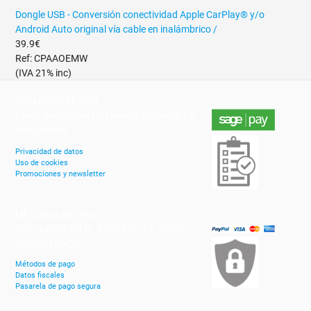
Dongle USB - Conversión conectividad Apple CarPlay® y/o
Android Auto original vía cable en inalámbrico /
39.9€
Ref: CPAAOEMW
(IVA 21% inc)
TÉRMINOS DE USO
Datos personales totalmente protegidos y
encriptados
Privacidad de datos
Uso de cookies
Promociones y newsletter
MÉTODOS DE PAGO
SEGURIDAD EN EL PROCESO DE PAGO
GARANTIZADA
Métodos de pago
Datos fiscales
Pasarela de pago segura