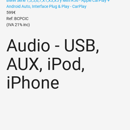
BMW Serie 1,3,5,6,7,X1,X3,X5 y Mini R56 - Apple CarPlay +
Android Auto, Interface Plug & Play - CarPlay
599€
Ref: BCPCIC
(IVA 21% inc)
Audio - USB,
AUX, iPod,
iPhone