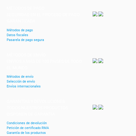
MÉTODOS DE PAGO
SEGURIDAD EN EL PROCESO DE PAGO
GARANTIZADA
Métodos de pago
Datos fiscales
Pasarela de pago segura
MÉTODOS DE ENVÍO
ENVÍOS A MÁS DE 100 PAISES DE TODO
EL MUNDO
Métodos de envío
Selección de envío
Envíos internacionales
GARANTÍAS Y DEVOLUCIONES
TODOS NUESTROS PRODUCTOS
DISPONEN DE GARANTÍA
Condiciones de devolución
Petición de certificado RMA
Garantía de los productos