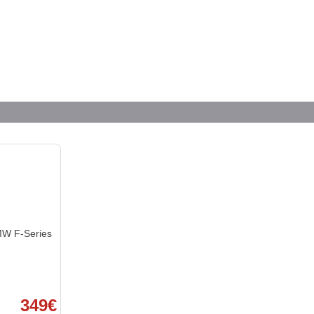
W F-Series
349€