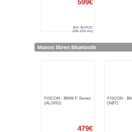
599€
NOVEDAD
Ref: BCPCIC
(IVA 21% inc)
Manos libres Bluetooth
FISCON - BMW F-Series
FISCON - BM
(AL2652)
(NBT)
479€