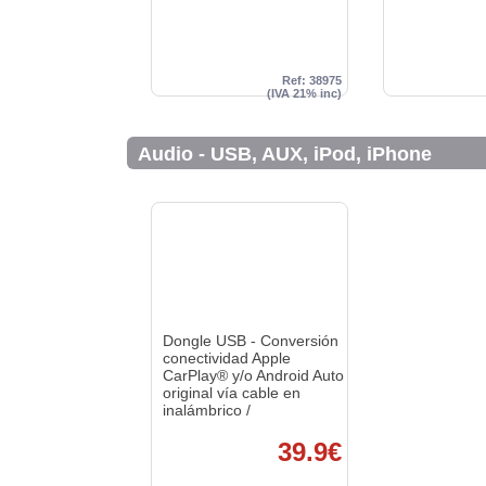
Ref: 38975
(IVA 21% inc)
Audio - USB, AUX, iPod, iPhone
Dongle USB - Conversión
conectividad Apple
CarPlay® y/o Android Auto
original vía cable en
inalámbrico /
39.9€