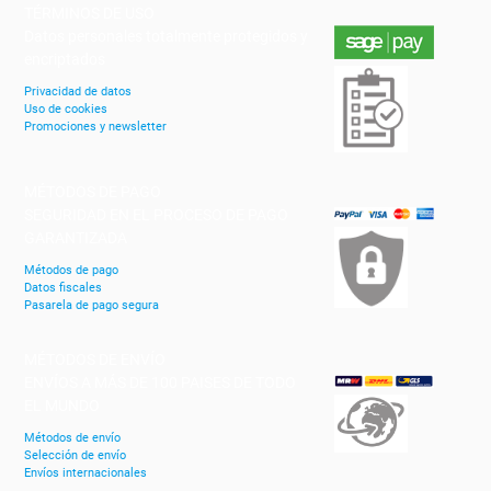
TÉRMINOS DE USO
Datos personales totalmente protegidos y
encriptados
Privacidad de datos
Uso de cookies
Promociones y newsletter
MÉTODOS DE PAGO
SEGURIDAD EN EL PROCESO DE PAGO
GARANTIZADA
Métodos de pago
Datos fiscales
Pasarela de pago segura
MÉTODOS DE ENVÍO
ENVÍOS A MÁS DE 100 PAISES DE TODO
EL MUNDO
Métodos de envío
Selección de envío
Envíos internacionales