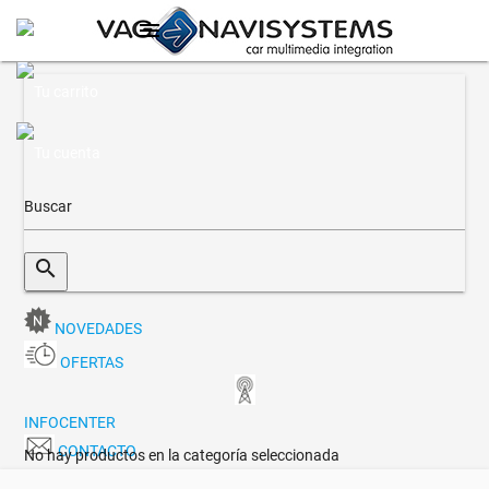
menu
search
NOVEDADES
OFERTAS
INFOCENTER
CONTACTO
No hay productos en la categoría seleccionada