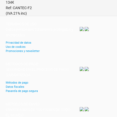
134€
Ref: CANTEC-F2
(IVA 21% inc)
TÉRMINOS DE USO
Datos personales totalmente protegidos y
encriptados
Privacidad de datos
Uso de cookies
Promociones y newsletter
MÉTODOS DE PAGO
SEGURIDAD EN EL PROCESO DE PAGO
GARANTIZADA
Métodos de pago
Datos fiscales
Pasarela de pago segura
MÉTODOS DE ENVÍO
ENVÍOS A MÁS DE 100 PAISES DE TODO
EL MUNDO