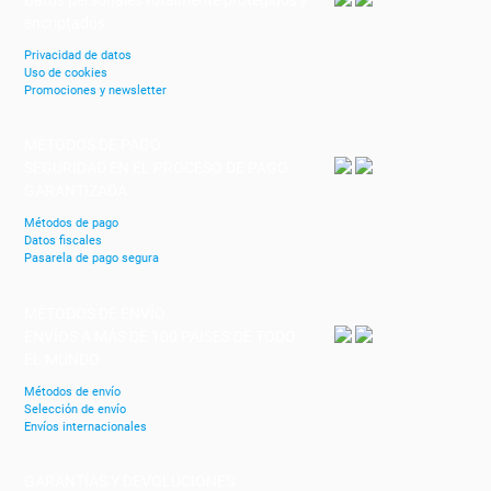
encriptados
Privacidad de datos
Uso de cookies
Promociones y newsletter
MÉTODOS DE PAGO
SEGURIDAD EN EL PROCESO DE PAGO
GARANTIZADA
Métodos de pago
Datos fiscales
Pasarela de pago segura
MÉTODOS DE ENVÍO
ENVÍOS A MÁS DE 100 PAISES DE TODO
EL MUNDO
Métodos de envío
Selección de envío
Envíos internacionales
GARANTÍAS Y DEVOLUCIONES