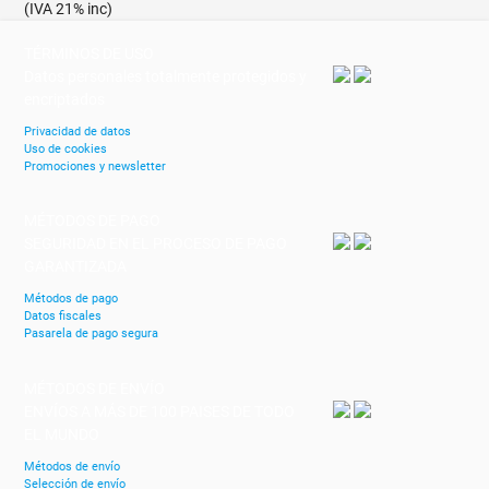
(IVA 21% inc)
TÉRMINOS DE USO
Datos personales totalmente protegidos y
encriptados
Privacidad de datos
Uso de cookies
Promociones y newsletter
MÉTODOS DE PAGO
SEGURIDAD EN EL PROCESO DE PAGO
GARANTIZADA
Métodos de pago
Datos fiscales
Pasarela de pago segura
MÉTODOS DE ENVÍO
ENVÍOS A MÁS DE 100 PAISES DE TODO
EL MUNDO
Métodos de envío
Selección de envío