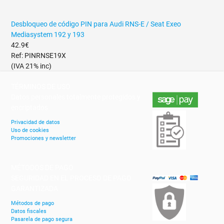
Desbloqueo de código PIN para Audi RNS-E / Seat Exeo
Mediasystem 192 y 193
42.9€
Ref: PINRNSE19X
(IVA 21% inc)
TÉRMINOS DE USO
Datos personales totalmente protegidos y
encriptados
Privacidad de datos
Uso de cookies
Promociones y newsletter
MÉTODOS DE PAGO
SEGURIDAD EN EL PROCESO DE PAGO
GARANTIZADA
Métodos de pago
Datos fiscales
Pasarela de pago segura