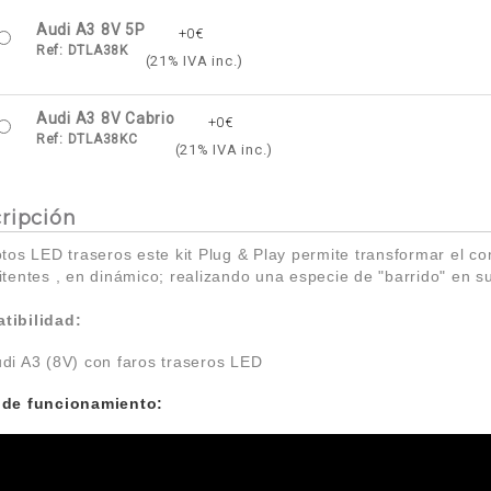
Audi A3 8V 5P
+0€
Ref:
DTLA38K
(21% IVA inc.)
Audi A3 8V Cabrio
+0€
Ref:
DTLA38KC
(21% IVA inc.)
ripción
otos LED traseros e
ste kit Plug & Play permite transformar el 
itentes , en dinámico; realizando una especie de "barrido" en s
tibilidad:
di A3 (8V) con faros traseros LED
 de funcionamiento: