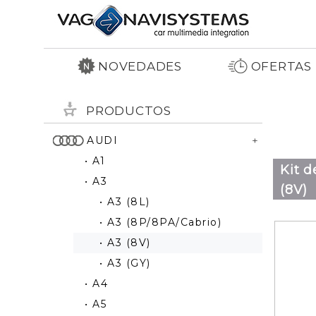
NOVEDADES
OFERTAS
PRODUCTOS
AUDI
• A1
Kit d
• A3
(8V)
• A3 (8L)
• A3 (8P/8PA/Cabrio)
• A3 (8V)
• A3 (GY)
• A4
• A5