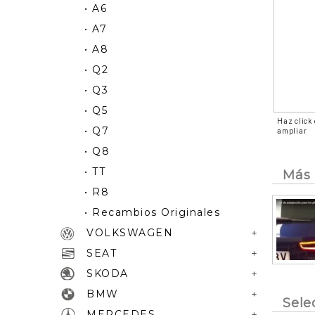
• A6
• A7
• A8
• Q2
• Q3
• Q5
Haz click
• Q7
ampliar
• Q8
• TT
Más 
• R8
• Recambios Originales
VOLKSWAGEN
SEAT
SKODA
BMW
Sele
MERCEDES