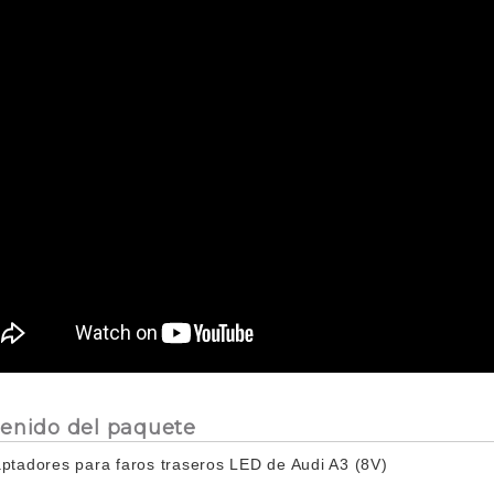
enido del paquete
ptadores para faros traseros LED de Audi A3 (8V)