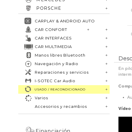
PORSCHE
CARPLAY & ANDROID AUTO
CAR CONFORT
CAR INTERFACES
CAR MULTIMEDIA
Manos libres Bluetooth
Desc
Navegación y Radio
E
n pil
Reparaciones y servicios
interm
I-SOTEC Car Audio
Compa
USADO / REACONDICIONADO
Au
Varios
Accesorios y recambios
Vídeo
Financiación