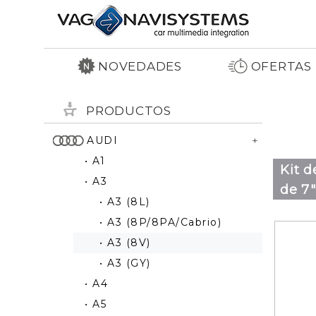
NOVEDADES
OFERTAS
PRODUCTOS
AUDI
• A1
Kit d
• A3
de 7"
• A3 (8L)
• A3 (8P/8PA/Cabrio)
• A3 (8V)
• A3 (GY)
• A4
• A5