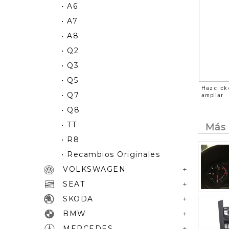
• A6
• A7
• A8
• Q2
• Q3
• Q5
Haz click
• Q7
ampliar
• Q8
• TT
Más 
• R8
• Recambios Originales
VOLKSWAGEN
SEAT
SKODA
BMW
MERCEDES