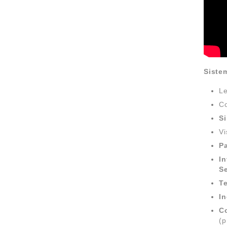
Siste
Le
Co
Si
Vi
Pa
I
Se
Te
In
Co
(p