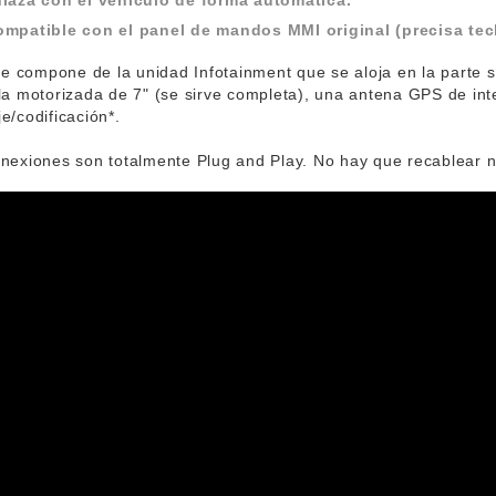
laza con el vehículo de forma automática.*
mpatible con el panel de mandos MMI original (precisa tec
 se compone de la unidad Infotainment que se aloja en la parte 
la motorizada de 7" (se sirve completa), una antena GPS de inte
e/codificación*.
nexiones son totalmente Plug and Play. No hay que recablear n