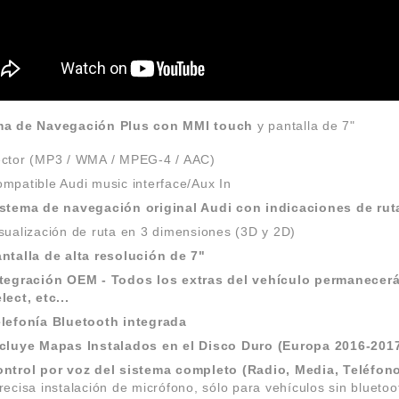
ma de Navegación Plus con MMI touch
y pantalla de 7"
ctor (MP3 / WMA / MPEG-4 / AAC)
mpatible Audi music interface/Aux In
stema de navegación original Audi con indicaciones de ruta
sualización de ruta en 3 dimensiones (3D y 2D)
ntalla de alta resolución de 7"
ntegración OEM -
Todos los extras del vehículo permanecerá
lect, etc...
lefonía Bluetooth integrada
cluye Mapas Instalados en el Disco Duro (Europa 2016-2017
ntrol por voz del sistema completo (Radio, Media, Teléfon
recisa instalación de micrófono, sólo para vehículos sin bluetoo