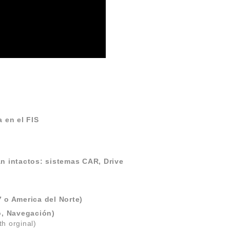
 en el FIS
n intactos:
sistemas CAR, Drive
 o America del Norte)
o, Navegación)
th orginal)