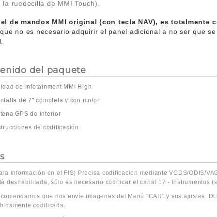
 la ruedecilla de MMI Touch).
nel de mandos MMI original (con tecla NAV), es totalmente 
 que no es necesario adquirir el panel adicional a no ser que se
l.
enido del paquete
idad de Infotainment MMI High
ntalla de 7" completa y con motor
tena GPS de interior
strucciones de codificación
s
ara información en el FIS) Precisa codificación mediante VCDS/ODIS/V
tá deshabilitada, sólo es necesario codificar el canal 17 - Instrumentos (
comendamos que nos envíe imagenes del Menú "CAR" y sus ajustes. DE 
bidamente codificada.