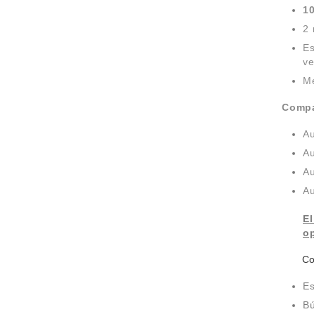
1
2 
Es
ve
Me
Compa
Au
Au
Au
Au
El
op
Con e
Es
Bú