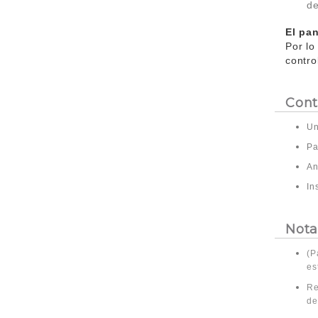
de
El pa
Por lo
contro
Cont
Un
Pa
An
In
Nota
(P
es
Re
de