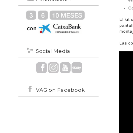
en
Co
El kit
pantal
montaj
Las co
Social Media
VAG on Facebook