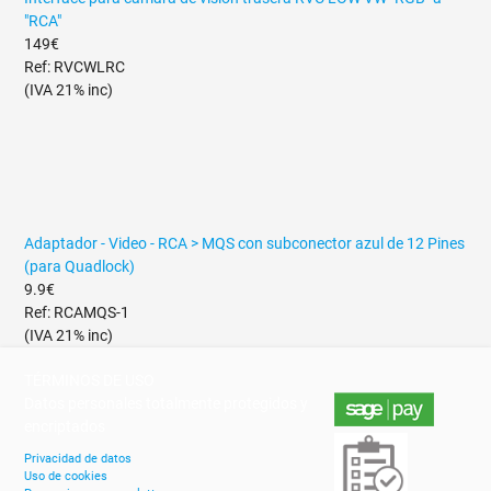
"RCA"
149€
Ref: RVCWLRC
(IVA 21% inc)
Adaptador - Video - RCA > MQS con subconector azul de 12 Pines
(para Quadlock)
9.9€
Ref: RCAMQS-1
(IVA 21% inc)
TÉRMINOS DE USO
Datos personales totalmente protegidos y
encriptados
Privacidad de datos
Uso de cookies