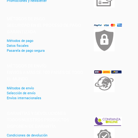
Promociones y newsletter
MÉTODOS DE PAGO
SEGURIDAD EN EL PROCESO DE PAGO
GARANTIZADA
Métodos de pago
Datos fiscales
Pasarela de pago segura
MÉTODOS DE ENVÍO
ENVÍOS A MÁS DE 100 PAISES DE TODO
EL MUNDO
Métodos de envío
Selección de envío
Envíos internacionales
GARANTÍAS Y DEVOLUCIONES
TODOS NUESTROS PRODUCTOS
DISPONEN DE GARANTÍA
Condiciones de devolución